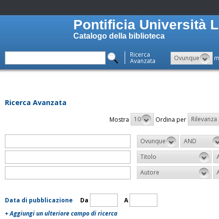
Pontificia Università 
Catalogo della biblioteca
Ricerca
Ovunque
m
Avanzata
Ricerca Avanzata
10
Rilevanza
Mostra
Ordina per
Ovunque
AND
Titolo
Autore
Data di pubblicazione
Da
A
+ Aggiungi un ulteriore campo di ricerca