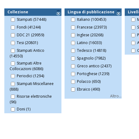
Collezione
Lingua di pubblicazione
Livell
Stampati (57448)
Italiano (100453)
Fondi (41244)
Francese (23973)
S
DDC 21 (29959)
Inglese (20268)
P
Tesi (20801)
Latino (16033)
A
Stampati Antico
Tedesco (14818)
C
(14550)
Spagnolo (7982)
Stampati Altre
Greco antico (2437)
Collocazioni (6086)
Portoghese (1239)
Periodici (1294)
Polacco (650)
Stampati Miscellanee
Ebraico (490)
(888)
Altro...
Risorse elettroniche
(96)
Doni (1)